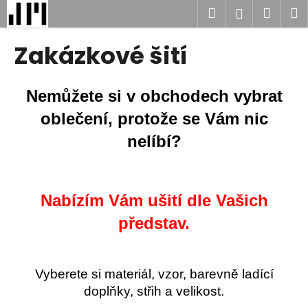
K
Přejít
Hledat
Náku
M
Přihlášen
na
o
obsah
Zpět
Zpět
košík
š
Zakázkové šití
í
C
k
o
Nemůžete si v obchodech vybrat
p
oblečení, protože se Vám nic
o
nelíbí?
t
ř
e
b
Nabízím Vám ušití dle Vašich
u
představ.
j
e
t
Vyberete si materiál, vzor, barevně ladící
e
doplňky, střih a velikost.
n