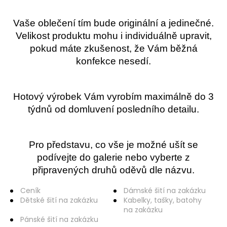
a
Vaše oblečení tím bude originální a jedinečné.
j
Velikost produktu mohu i individuálně upravit,
í
pokud máte zkušenost, že Vám běžná
t
konfekce nesedí.
?
Hotový výrobek Vám vyrobím maximálně do 3
týdnů od domluvení posledního detailu.
HLEDAT
Pro představu, co vše je možné ušít se
podívejte do galerie nebo vyberte z
D
připravených druhů oděvů dle názvu.
o
p
Ceník
Dámské šití na zakázku
o
Dětské šití na zakázku
Kabelky, tašky, batohy
r
na zakázku
u
Pánské šití na zakázku