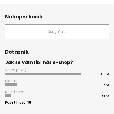
č
Z
u
j
á
Nákupní košík
e
p
m
a
e
t
0
KS /
0 KČ
í
KALHOTY
SOFTSHELLOVÉ
Dotazník
LETNÍ
SE
SLUCHÁTKY
Jak se Vám líbí náš e-shop?
110-
116
Velmi pěkný
(81%)
349
Kč
Ujde to
Původně:
(13%)
599
Nelíbí se mi
Kč
(6%)
Počet hlasů:
16