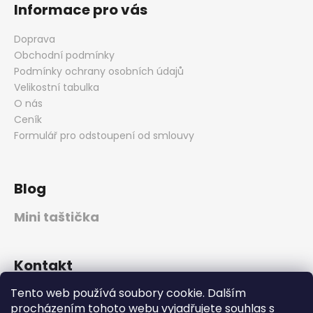
Informace pro vás
Doprava
Obchodní podmínky
Podmínky ochrany osobních údajů
Velikostní tabulka
O nás
Ceník
Formulář pro odstoupení od smlouvy
Blog
Mini taštička
Kontakt
Tento web používá soubory cookie. Dalším
jm.design
@
email.cz
procházením tohoto webu vyjadřujete souhlas s
773530374