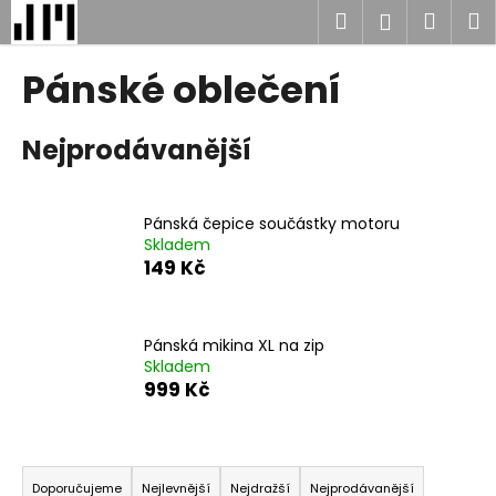
K
Přejít
Hledat
Náku
M
Přihlášen
na
o
obsah
Zpět
Zpět
košík
š
Pánské oblečení
í
C
k
Nejprodávanější
o
p
o
Pánská čepice součástky motoru
t
Skladem
ř
149 Kč
e
b
u
Pánská mikina XL na zip
Skladem
j
999 Kč
e
t
Ř
e
a
n
Doporučujeme
Nejlevnější
Nejdražší
Nejprodávanější