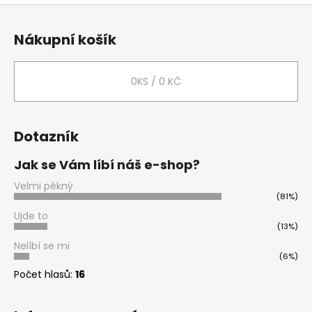
Z
l
á
á
Nákupní košík
d
p
a
a
c
t
0
KS /
0 KČ
í
í
p
r
Dotazník
v
k
Jak se Vám líbí náš e-shop?
y
v
Velmi pěkný
ý
(81%)
p
Ujde to
i
(13%)
s
Nelíbí se mi
u
(6%)
Počet hlasů:
16