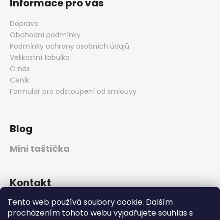
Informace pro vás
Doprava
Obchodní podmínky
Podmínky ochrany osobních údajů
Velikostní tabulka
O nás
Ceník
Formulář pro odstoupení od smlouvy
Blog
Mini taštička
Kontakt
Tento web používá soubory cookie. Dalším
jm.design
@
email.cz
procházením tohoto webu vyjadřujete souhlas s
773530374