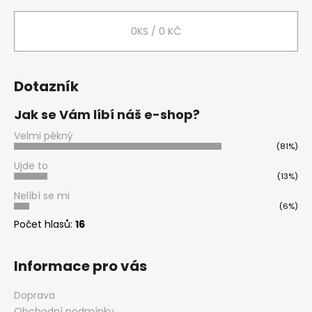
a
a
t
0
KS /
0 KČ
j
í
í
t
Dotazník
?
Jak se Vám líbí náš e-shop?
Velmi pěkný
(81%)
HLEDAT
Ujde to
(13%)
Nelíbí se mi
(6%)
D
Počet hlasů:
16
o
p
Informace pro vás
o
r
Doprava
u
Obchodní podmínky